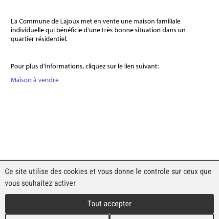
La Commune de Lajoux met en vente une maison familiale
individuelle qui bénéficie d'une très bonne situation dans un
quartier résidentiel.
Pour plus d'informations, cliquez sur le lien suivant:
Maison à vendre
Ce site utilise des cookies et vous donne le contrôle sur ceux que
vous souhaitez activer
Commune de Lajoux
Route Principale 52
Tout accepter
2718 Lajoux
Tél. 032 484 94 27