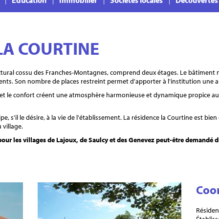
Education
Immobilier
Sociétés locales
Découvertes
LA COURTINE
tectural cossu des Franches-Montagnes, comprend deux étages. Le bâtimen
sidents. Son nombre de places restreint permet d'apporter à l'institution une a
eurs et le confort créent une atmosphère harmonieuse et dynamique propice au
e, s'il le désire, à la vie de l'établissement. La résidence la Courtine est bien
 village.
 pour les villages de Lajoux, de Saulcy et des Genevez peut-être demandé 
Coo
Résiden