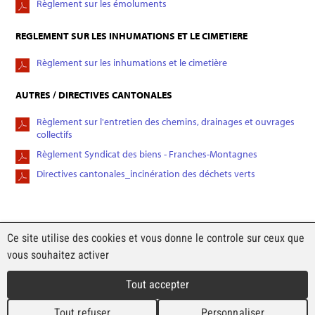
Règlement sur les émoluments
REGLEMENT SUR LES INHUMATIONS ET LE CIMETIERE
Règlement sur les inhumations et le cimetière
AUTRES / DIRECTIVES CANTONALES
Règlement sur l'entretien des chemins, drainages et ouvrages
collectifs
Règlement Syndicat des biens - Franches-Montagnes
Directives cantonales_incinération des déchets verts
Ce site utilise des cookies et vous donne le contrôle sur ceux que
vous souhaitez activer
Commune de Lajoux
Route Principale 52
Tout accepter
2718 Lajoux
Tél. 032 484 94 27
Tout refuser
Personnaliser
Fax. 032 484 98 28