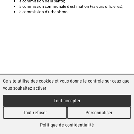
la commission de la santé;
la commission communale d’estimation (valeurs officielles);
la commission d’urbanisme.
Ce site utilise des cookies et vous donne le contrôle sur ceux que
vous souhaitez activer
Commune de Lajoux
Route Principale 52
Tout accepter
2718 Lajoux
Tél. 032 484 94 27
Tout refuser
Personnaliser
Fax. 032 484 98 28
commune@lajoux.ch
Politique de confidentialité