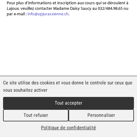
Pour plus d'informations et inscription aux cours qui se déroulent à
Lajoux, veuillez contacter Madame Daisy Saucy au 032/484.98.65 ou
par e-mail :
info@upjurassienne.ch
.
Ce site utilise des cookies et vous donne le contrôle sur ceux que
vous souhaitez activer
Commune de Lajoux
Route Principale 52
Tout accepter
2718 Lajoux
Tél. 032 484 94 27
Tout refuser
Personnaliser
Fax. 032 484 98 28
commune@lajoux.ch
Politique de confidentialité